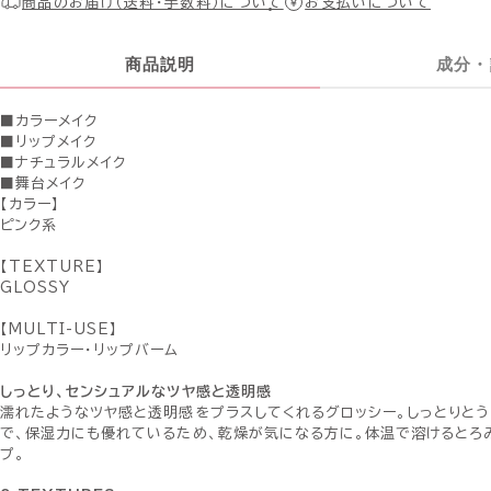
商品のお届け（送料・手数料）について
お支払いについて
商品説明
成分・
■カラーメイク
■リップメイク
■ナチュラルメイク
■舞台メイク
【カラー】
ピンク系
【TEXTURE】
GLOSSY
【MULTI-USE】
リップカラー・リップバーム
しっとり、センシュアルなツヤ感と透明感
濡れたようなツヤ感と透明感をプラスしてくれるグロッシー。しっとりと
で、保湿力にも優れているため、乾燥が気になる方に。体温で溶けるとろ
プ。