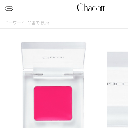
検
索
す
る