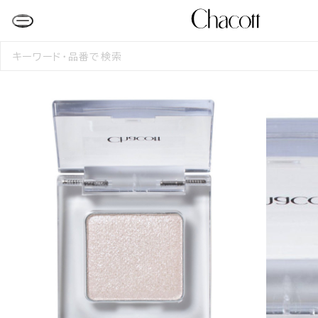
検
索
す
る