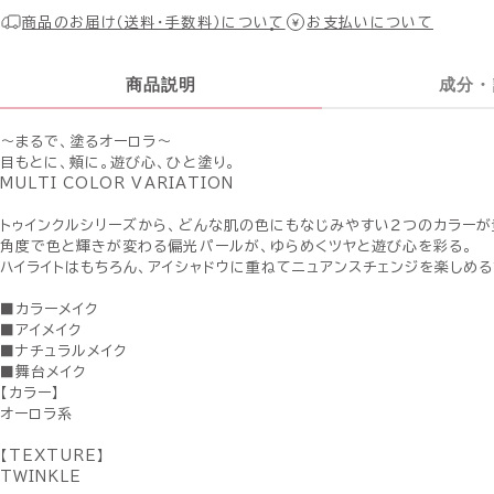
商品のお届け（送料・手数料）について
お支払いについて
商品説明
成分・
〜まるで、塗るオーロラ〜
目もとに、頬に。遊び心、ひと塗り。
MULTI COLOR VARIATION
トゥインクルシリーズから、どんな肌の色にもなじみやすい２つのカラーが
角度で色と輝きが変わる偏光パールが、ゆらめくツヤと遊び心を彩る。
ハイライトはもちろん、アイシャドウに重ねてニュアンスチェンジを楽しめる
■カラーメイク
■アイメイク
■ナチュラルメイク
■舞台メイク
【カラー】
オーロラ系
【TEXTURE】
TWINKLE