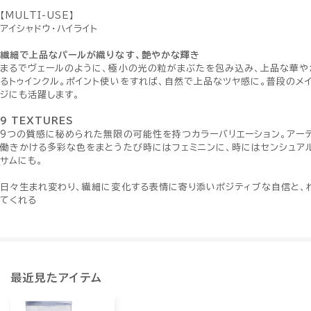
【MULTI-USE】
アイシャドウ・ハイライト
繊細で上品なパールが織りなす、艶やかな輝き
まるでヴェールのように、極小の光の粒がまぶたを包み込み、上品な華や
るトゥインクル。ポイント使いをすれば、自然で上品なツヤ感に。普段のメ
ジにも活躍します。
9 TEXTURES
9つの質感に秘められた無限の可能性を持つカラーバリエーション。アー
働きかける多彩な色をまとうたび時にはフェミニンに、時にはセンシュア
サムにも。
日々生まれ変わり、繊細に変化する表情に寄り添いポジティブな自信と、
てくれる
最近見たアイテム