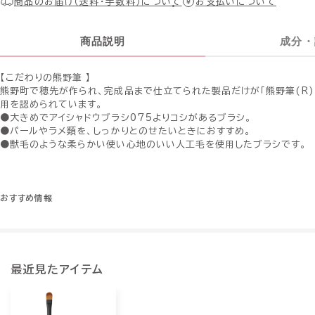
商品のお届け（送料・手数料）について
お支払いについて
商品説明
成分・
【こだわりの熊野筆 】
熊野町で穂先が作られ、完成品まで仕立てられた製品だけが「熊野筆(R)
用を認められています。
●大きめでアイシャドウブラシ075よりコシがあるブラシ。
●パールやラメ類を、しっかりとのせたいときにおすすめ。
●獣毛のような柔らかい使い心地のいい人工毛を使用したブラシです。
おすすめ情報
最近見たアイテム