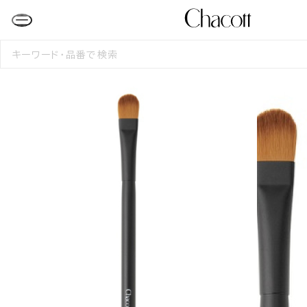
検
索
す
る