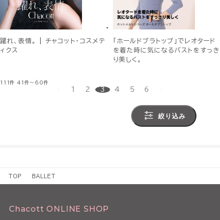
躍れ、表情。 | チャコット・コスメテ
「ホールドブラトップ」でレオタード
ィクス
を着た時に気になるバストをすっき
り美しく。
111件
41件～60件
1
2
3
4
5
6
絞り込み
TOP
BALLET
Chacott ONLINE SHOP