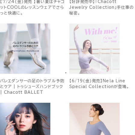
【7/24(金)発売 】暑い夏はチャコ
【好評発売中】「Chacott
ットCOOLのレッスンウェアでさら
Jewelry Collection」手仕事の
っと快適に。
秘密。
バレエダンサーの足のトラブル予防
【6/19(金)発売】Nela Line
とケア | トゥシューズハンドブック
Special Collectionが登場。
| Chacott BALLET