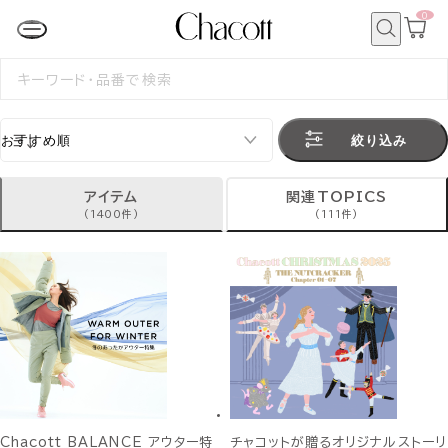
0
カ
ー
ト
検
ペ
索
検
ー
索
ジ
す
る
絞り込み
アイテム
関連TOPICS
(1400件)
(111件)
Chacott BALANCE アウター特
チャコットが贈るオリジナルストーリ