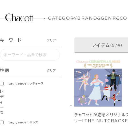
CATEGORY
BRANDS
GENRE
CO
キーワード
クリア
アイテム
(57件)
性別
クリア
tag_gender:レディース
レ
デ
ィ
ー
ス
チャコットが贈るオリジナル
リー「THE NUTCRACKE
tag_gender:キッズ