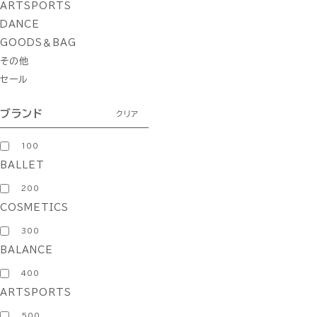
ARTSPORTS
DANCE
GOODS＆BAG
その他
セール
ブランド
クリア
100
BALLET
200
COSMETICS
300
BALANCE
400
ARTSPORTS
500