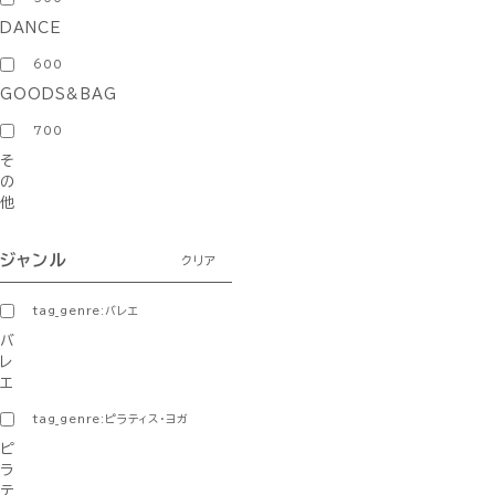
DANCE
600
GOODS&BAG
700
そ
の
他
ジャンル
クリア
tag_genre:バレエ
バ
レ
エ
tag_genre:ピラティス・ヨガ
ピ
ラ
テ