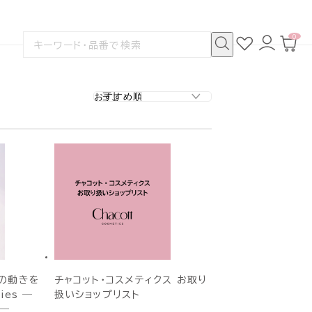
0
お
ロ
カ
検
気
グ
ー
索
に
イ
ト
検
す
入
ン
ペ
索
る
り
ー
ジ
の動きを
チャコット・コスメティクス お取り
ies ―
扱いショップリスト
。―