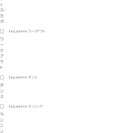
ィ
ス・
ヨ
ガ
tag_genre:ワークアウト
ワ
ー
ク
ア
ウ
ト
tag_genre:ダンス
ダ
ン
ス
tag_genre:ランニング
ラ
ン
ニ
ン