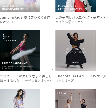
Junior&Kids 夏にきらめく新作
男の子向けバレエメイク -基本ステ
レオタード
ップと必須アイテム-
コンクールでの踊りをさらに美しく
Chacott BALANCE UVケアタ
演出するなら、ローザンヌレオタード
フタシリーズ