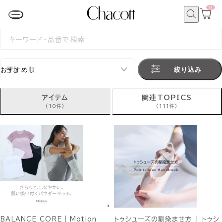
0
カ
ー
ト
検
ペ
索
検
ー
索
ジ
す
る
絞り込み
アイテム
関連TOPICS
(10件)
(111件)
BALANCE CORE｜Motion
トゥシューズの馴染ませ方 | トゥシ