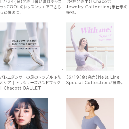
【7/24(金)発売 】暑い夏はチャコ
【好評発売中】「Chacott
ットCOOLのレッスンウェアでさら
Jewelry Collection」手仕事の
っと快適に。
秘密。
バレエダンサーの足のトラブル予防
【6/19(金)発売】Nela Line
とケア | トゥシューズハンドブック
Special Collectionが登場。
| Chacott BALLET