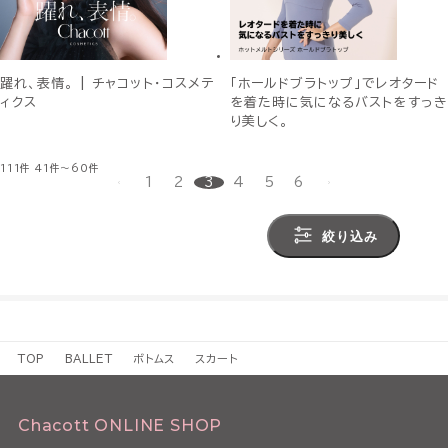
躍れ、表情。 | チャコット・コスメテ
「ホールドブラトップ」でレオタード
ィクス
を着た時に気になるバストをすっき
り美しく。
111件
41件～60件
1
2
3
4
5
6
絞り込み
TOP
BALLET
ボトムス
スカート
Chacott ONLINE SHOP