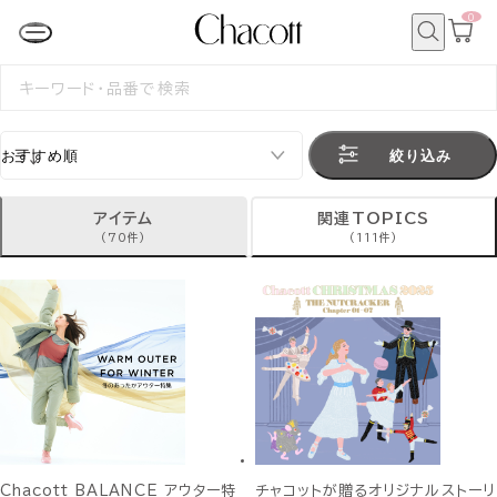
0
カ
ー
ト
検
ペ
索
検
ー
索
ジ
す
る
絞り込み
アイテム
関連TOPICS
(70件)
(111件)
Chacott BALANCE アウター特
チャコットが贈るオリジナルストーリ