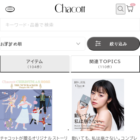
0
カ
ー
ト
検
ペ
索
検
ー
索
ジ
す
る
絞り込み
アイテム
関連TOPICS
(104件)
(110件)
チャコットが贈るオリジナルストーリ
動いても、私は崩さない。コンプレ