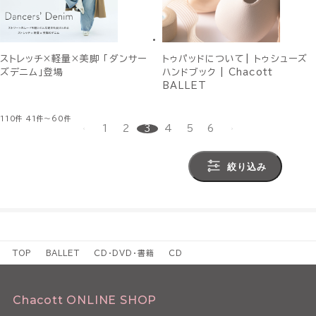
ストレッチ×軽量×美脚 「ダンサー
トゥパッドについて| トゥシューズ
ズデニム」登場
ハンドブック | Chacott
BALLET
110件
41件～60件
1
2
3
4
5
6
絞り込み
TOP
BALLET
CD・DVD・書籍
CD
Chacott ONLINE SHOP