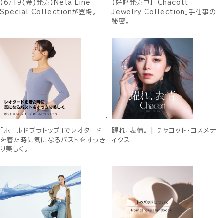
【6/19(金)発売】Nela Line
【好評発売中】「Chacott
Special Collectionが登場。
Jewelry Collection」手仕事の
秘密。
「ホールドブラトップ」でレオタード
躍れ、表情。 | チャコット・コスメテ
を着た時に気になるバストをすっき
ィクス
り美しく。