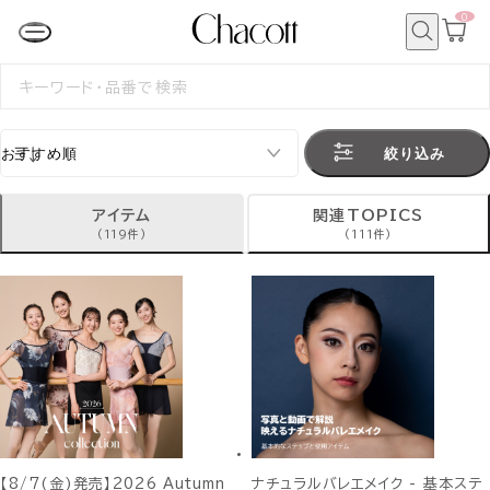
0
カ
ー
ト
検
ペ
索
検
ー
索
ジ
す
る
絞り込み
アイテム
関連TOPICS
(119件)
(111件)
【8/7(金)発売】2026 Autumn
ナチュラルバレエメイク - 基本ステ