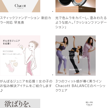
スティックファンデーション 新旧カ
光で色ムラをカバーし、澄みわたる
ラー対応 早見表
ような肌へ。「クッションファンデー
ション」
がんばるジュニアを応援！女の子の
3つのフィット感が導く美ライン
お悩み解決アイテムをご紹介します
Chacott BALANCEのベーシッ
♪
クウェア