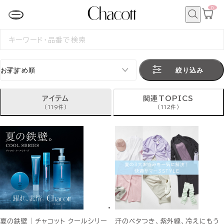
0
カ
ー
ト
検
ペ
索
検
ー
索
ジ
す
る
絞り込み
アイテム
関連TOPICS
(119件)
(112件)
夏の鉄壁│チャコット クールシリー
汗のベタつき、紫外線、冷えにもう