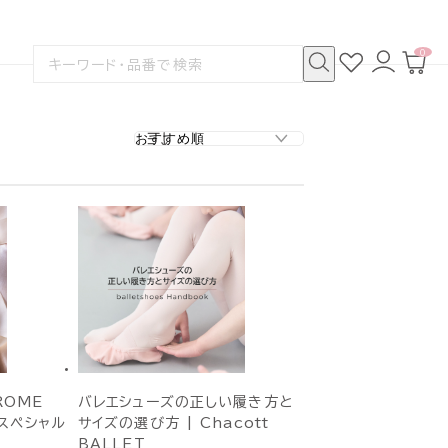
0
お
ロ
カ
検
気
グ
ー
索
に
イ
ト
検
す
入
ン
ペ
索
る
り
ー
ジ
HROME
バレエシューズの正しい履き方と
スペシャル
サイズの選び方 | Chacott
BALLET