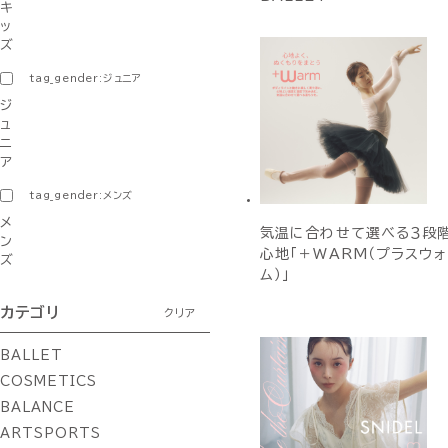
キ
ッ
ズ
tag_gender:ジュニア
ジ
ュ
ニ
ア
tag_gender:メンズ
メ
気温に合わせて選べる３段
ン
心地「＋WARM（プラスウォ
ズ
ム）」
カテゴリ
クリア
BALLET
COSMETICS
BALANCE
ARTSPORTS