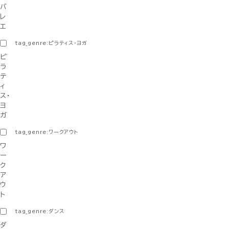
バ
レ
エ
tag_genre:ピラティス・ヨガ
ピ
ラ
テ
ィ
ス・
ヨ
ガ
tag_genre:ワークアウト
ワ
ー
ク
ア
ウ
ト
tag_genre:ダンス
ダ