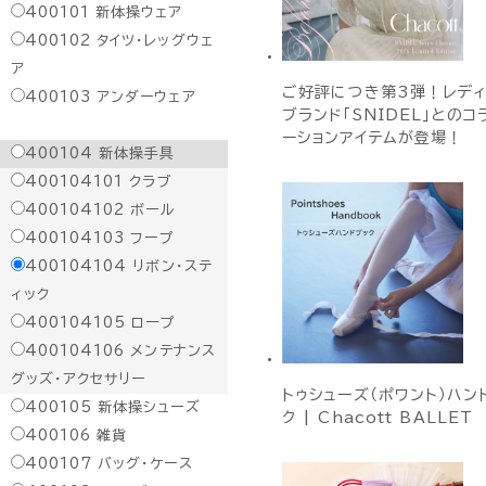
400101
新体操ウェア
400102
タイツ・レッグウェ
ア
ご好評につき第3弾！レデ
400103
アンダーウェア
ブランド「SNIDEL」とのコ
ーションアイテムが登場！
400104
新体操手具
400104101
クラブ
400104102
ボール
400104103
フープ
400104104
リボン・ステ
ィック
400104105
ロープ
400104106
メンテナンス
グッズ・アクセサリー
トゥシューズ（ポワント）ハン
400105
新体操シューズ
ク | Chacott BALLET
400106
雑貨
400107
バッグ・ケース