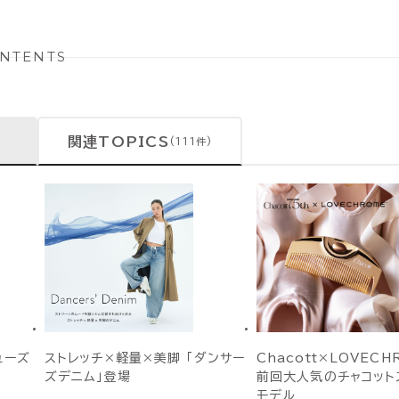
NTENTS
関連TOPICS
(111件)
ューズ
ストレッチ×軽量×美脚 「ダンサー
Chacott×LOVEC
ズデニム」登場
前回大人気のチャコット
モデル