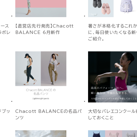
ィース
【直営店先行発売】Chacott
暑さが本格化するこれ
ラボレ
BALANCE 6月新作
に、毎日使いたくなる新
ご紹介。
ドブッ
Chacott BALANCEの名品パ
大切なバレエコンクール
ンツ
しておくこと