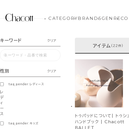
CATEGORY
BRANDS
GENRE
CO
キーワード
クリア
アイテム
(22件)
性別
クリア
tag_gender:レディース
レ
デ
ィ
ー
ス
トゥパッドについて| トゥシ
ハンドブック | Chacott
tag_gender:キッズ
BALLET