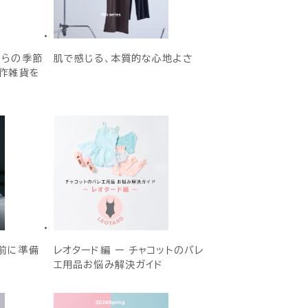
からの季節
肌で感じる、本質的な心地よさ
作雑貨を
前に準備
レオタード編 ー チャコットのバレ
エ用品お悩み解決ガイド