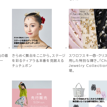
階の着
きらめく舞台をここから。ステージ
スワロフスキー®・クリ
ー
を彩るティアラ＆本番を見据える
用した特別な輝き。「Cha
チュチュボン
Jewelry Collecti
場。