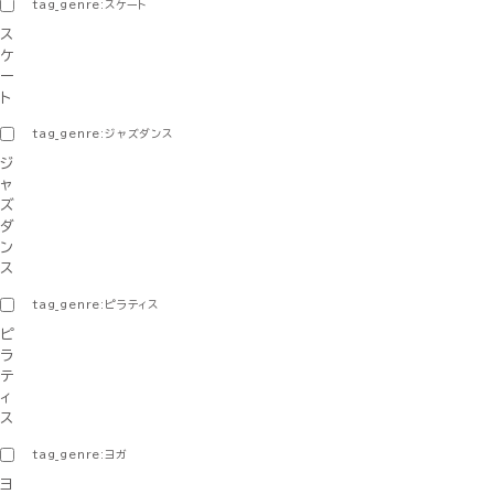
tag_genre:スケート
ス
ケ
ー
ト
tag_genre:ジャズダンス
ジ
ャ
ズ
ダ
ン
ス
tag_genre:ピラティス
ピ
ラ
テ
ィ
ス
tag_genre:ヨガ
ヨ