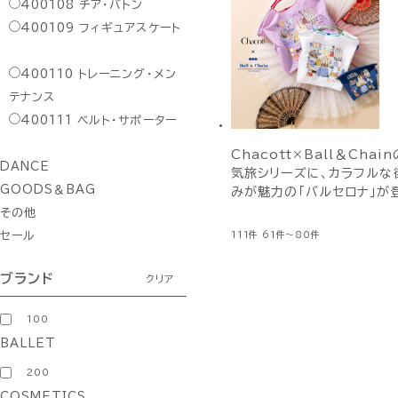
400108
チア・バトン
400109
フィギュアスケート
400110
トレーニング・メン
テナンス
400111
ベルト・サポーター
Chacott×Ball＆Chai
DANCE
気旅シリーズに、カラフルな
GOODS＆BAG
みが魅力の「バルセロナ」が
その他
セール
111件
61件～80件
ブランド
クリア
100
BALLET
200
COSMETICS