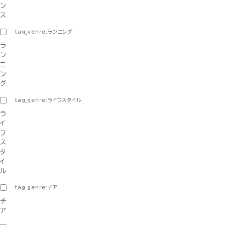
ン
ス
tag_genre:ランニング
ラ
ン
ニ
ン
グ
tag_genre:ライフスタイル
ラ
イ
フ
ス
タ
イ
ル
tag_genre:チア
チ
ア