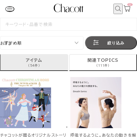
0
カ
ー
ト
検
ペ
索
検
ー
索
ジ
す
る
絞り込み
アイテム
関連TOPICS
(54件)
(111件)
チャコットが贈るオリジナルストーリ
呼吸するように。あなたの動きを解