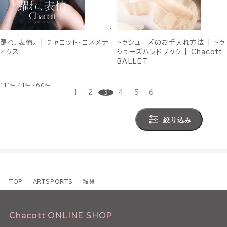
躍れ、表情。 | チャコット・コスメテ
トゥシューズのお手入れ方法 | トゥ
ィクス
シューズハンドブック | Chacott
BALLET
111件
41件～60件
1
2
3
4
5
6
絞り込み
TOP
ARTSPORTS
雑貨
Chacott ONLINE SHOP