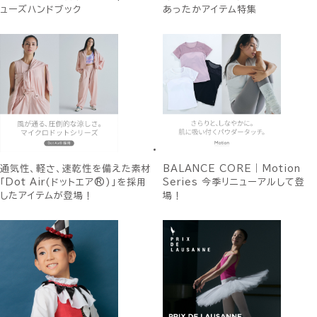
ューズハンドブック
あったかアイテム特集
通気性、軽さ、速乾性を備えた素材
BALANCE CORE｜Motion
「Dot Air(ドットエア®)」を採用
Series 今季リニューアルして登
したアイテムが登場！
場！