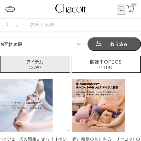
0
カ
ー
ト
検
ペ
索
検
ー
索
ジ
す
る
絞り込み
アイテム
関連TOPICS
(68件)
(111件)
トゥシューズの馴染ませ方 | トゥシ
寒い時期の強い味方！チャコットの