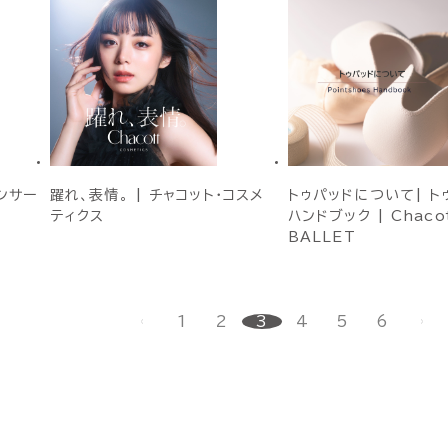
ンサー
躍れ、表情。 | チャコット・コスメ
トゥパッドについて| ト
ティクス
ハンドブック | Chaco
BALLET
1
2
3
4
5
6