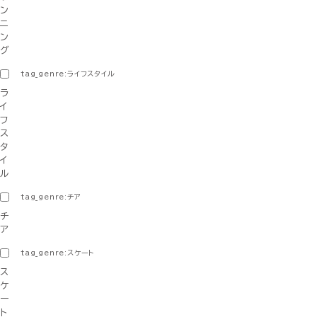
ン
ニ
ン
グ
tag_genre:ライフスタイル
ラ
イ
フ
ス
タ
イ
ル
tag_genre:チア
チ
ア
tag_genre:スケート
ス
ケ
ー
ト