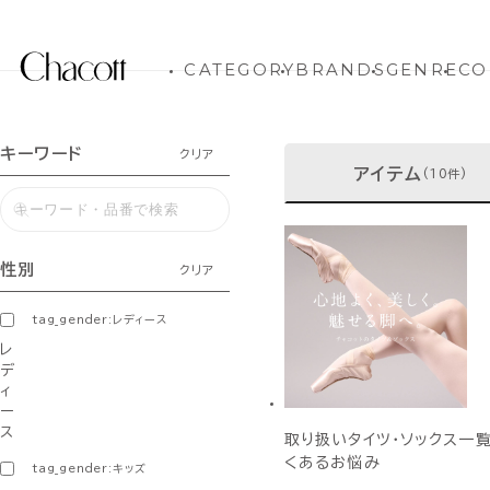
CATEGORY
BRANDS
GENRE
CO
キーワード
クリア
アイテム
(10件)
性別
クリア
tag_gender:レディース
レ
デ
ィ
ー
ス
取り扱いタイツ・ソックス一
くあるお悩み
tag_gender:キッズ