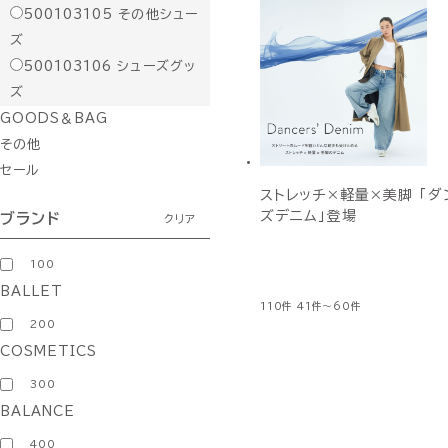
500103105
その他シュー
ズ
500103106
シューズグッ
ズ
GOODS＆BAG
その他
セール
ストレッチ×軽量×美脚 「ダ
ズデニム」登場
ブランド
クリア
100
BALLET
110件
41件～60件
200
COSMETICS
300
BALANCE
400