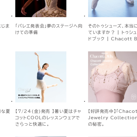
はじま
「バレエ発表会」夢のステージへ向
そのトゥシューズ、本当
けての準備
ていますか？ | トゥシ
ドブック | Chacott 
別な夏
【7/24(金)発売 】暑い夏はチャ
【好評発売中】「Chacot
コットCOOLのレッスンウェアで
Jewelry Collecti
さらっと快適に。
の秘密。