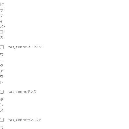
ピ
ラ
テ
ィ
ス・
ヨ
ガ
tag_genre:ワークアウト
ワ
ー
ク
ア
ウ
ト
tag_genre:ダンス
ダ
ン
ス
tag_genre:ランニング
ラ