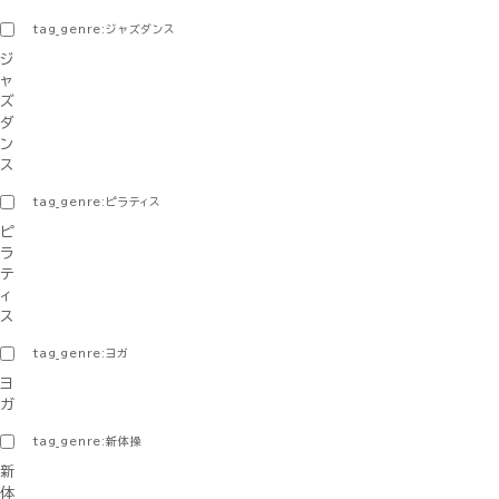
tag_genre:ジャズダンス
ジ
ャ
ズ
ダ
ン
ス
tag_genre:ピラティス
ピ
ラ
テ
ィ
ス
tag_genre:ヨガ
ヨ
ガ
tag_genre:新体操
新
体