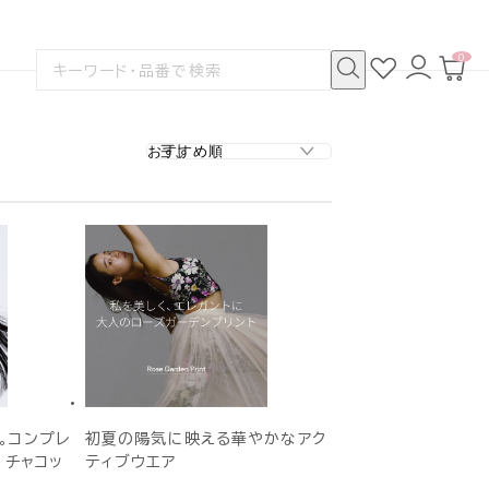
0
お
ロ
カ
検
気
グ
ー
索
に
イ
ト
検
す
入
ン
ペ
索
る
り
ー
ジ
。コンプレ
初夏の陽気に映える華やかなアク
 チャコッ
ティブウエア