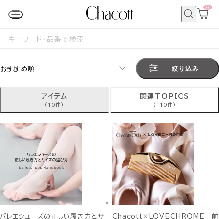
0
カ
ー
ト
検
ペ
索
検
ー
索
ジ
す
る
絞り込み
アイテム
関連TOPICS
(10件)
(110件)
バレエシューズの正しい履き方とサ
Chacott×LOVECHROME 前