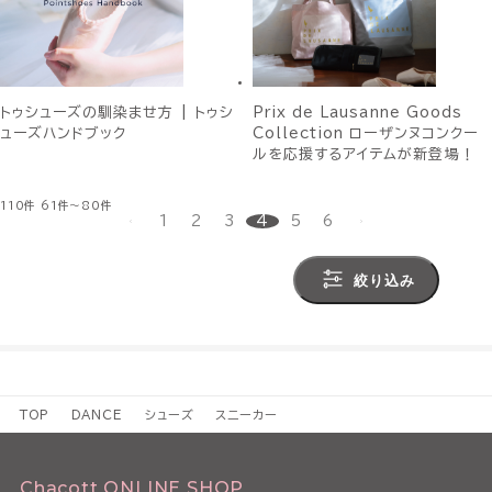
トゥシューズの馴染ませ方 | トゥシ
Prix de Lausanne Goods
ューズハンドブック
Collection ローザンヌコンクー
ルを応援するアイテムが新登場！
110件
61件～80件
1
2
3
4
5
6
絞り込み
TOP
DANCE
シューズ
スニーカー
Chacott ONLINE SHOP