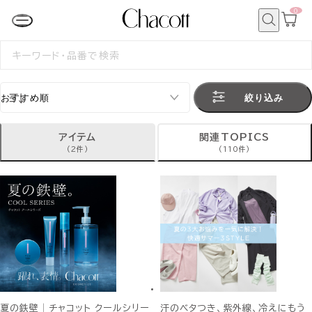
0
カ
ー
ト
検
ペ
索
検
ー
索
ジ
す
る
絞り込み
アイテム
関連TOPICS
(2件)
(110件)
夏の鉄壁│チャコット クールシリー
汗のベタつき、紫外線、冷えにもう