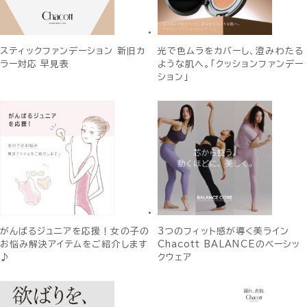
スティックファンデーション 新旧カ
光で色ムラをカバーし、澄みわたる
ラー対応 早見表
ような肌へ。「クッションファンデー
ション」
がんばるジュニアを応援！女の子の
3つのフィット感が導く美ライン
お悩み解決アイテムをご紹介します
Chacott BALANCEのベーシッ
♪
クウェア