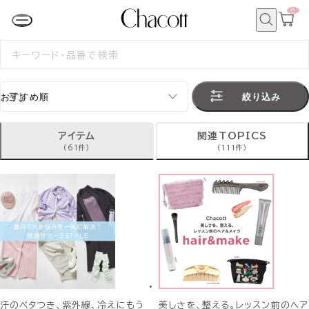
0
カ
ー
ト
検
ペ
索
検
ー
索
ジ
す
る
絞り込み
アイテム
関連TOPICS
(61件)
(111件)
汗のベタつき、紫外線、冷えにもう
美しさを、整える。レッスン前のヘア