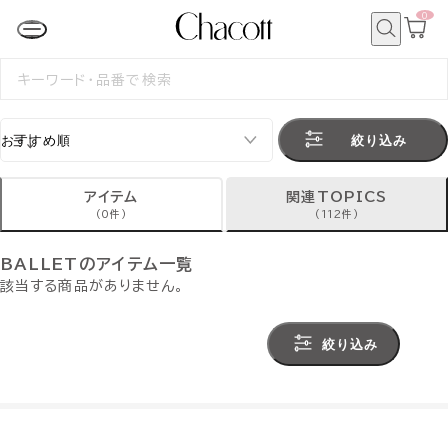
0
カ
ー
ト
検
ペ
索
検
ー
索
ジ
す
る
絞り込み
アイテム
関連TOPICS
(0件)
(112件)
BALLETのアイテム一覧
該当する商品がありません。
絞り込み