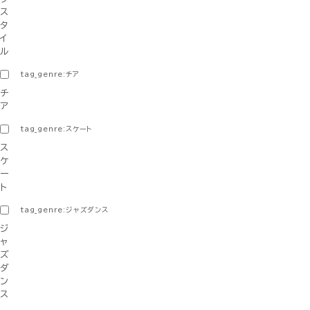
ス
タ
イ
ル
tag_genre:チア
チ
ア
tag_genre:スケート
ス
ケ
ー
ト
tag_genre:ジャズダンス
ジ
ャ
ズ
ダ
ン
ス