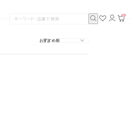
0
お
ロ
カ
検
気
グ
ー
索
に
イ
ト
検
す
入
ン
ペ
索
る
り
ー
ジ