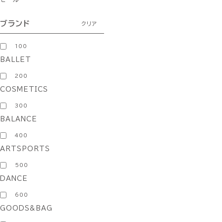
ブランド
クリア
100
BALLET
200
COSMETICS
300
BALANCE
400
ARTSPORTS
500
DANCE
600
GOODS&BAG