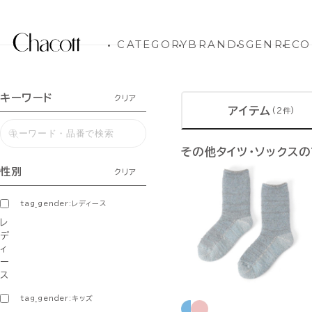
CATEGORY
BRANDS
GENRE
CO
キーワード
クリア
アイテム
(2件)
その他タイツ・ソックス
性別
クリア
tag_gender:レディース
レ
デ
ィ
ー
ス
tag_gender:キッズ