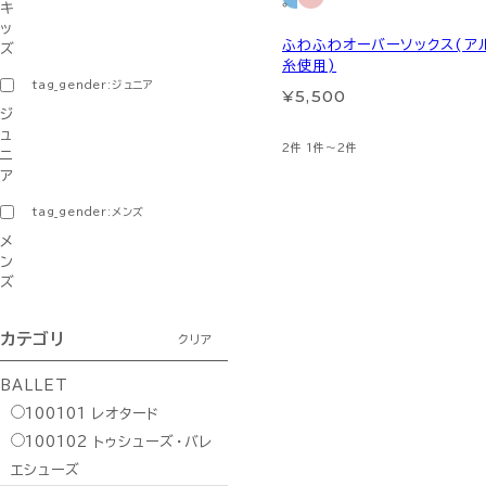
キ
ッ
ふわふわオーバーソックス(ア
ズ
糸使用)
tag_gender:ジュニア
¥5,500
ジ
ュ
2件
1件～2件
ニ
ア
tag_gender:メンズ
メ
ン
ズ
カテゴリ
クリア
BALLET
100101
レオタード
100102
トゥシューズ・バレ
エシューズ