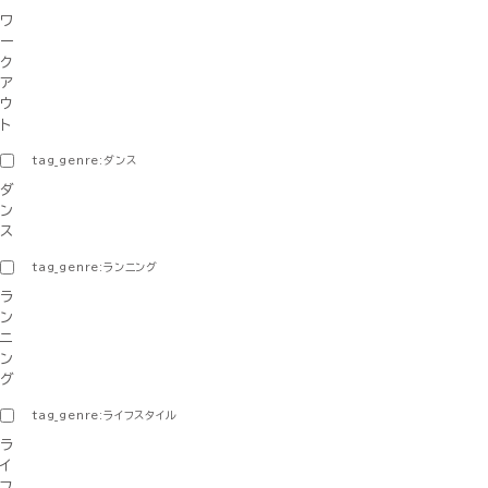
ワ
ー
ク
ア
ウ
ト
tag_genre:ダンス
ダ
ン
ス
tag_genre:ランニング
ラ
ン
ニ
ン
グ
tag_genre:ライフスタイル
ラ
イ
フ