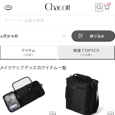
0
カ
ー
ト
検
ペ
索
検
ー
索
ジ
す
る
絞り込み
アイテム
関連TOPICS
(29件)
(110件)
メイクアップグッズのアイテム一覧