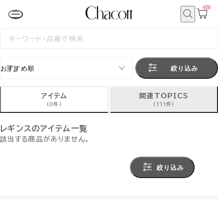
0
カ
ー
ト
検
ペ
索
検
ー
索
ジ
す
る
絞り込み
アイテム
関連TOPICS
(0件)
(111件)
レギンスのアイテム一覧
該当する商品がありません。
絞り込み