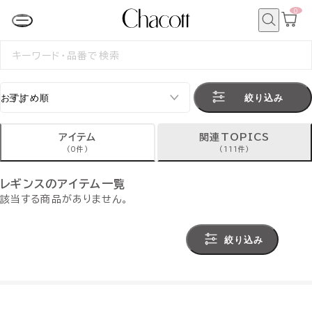
0
カ
ー
ト
検
ペ
索
検
ー
索
ジ
す
る
絞り込み
アイテム
関連TOPICS
(0件)
(111件)
レギンスのアイテム一覧
該当する商品がありません。
絞り込み