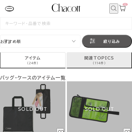
0
カ
ー
ト
検
ペ
索
検
ー
索
ジ
す
る
絞り込み
アイテム
関連TOPICS
(24件)
(114件)
バッグ・ケースのアイテム一覧
SOLD OUT
SOLD OUT