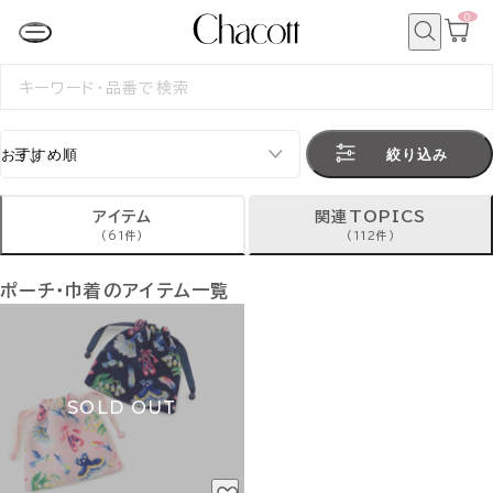
0
カ
ー
ト
検
ペ
索
検
ー
索
ジ
す
る
絞り込み
アイテム
関連TOPICS
(61件)
(112件)
ポーチ・巾着のアイテム一覧
SOLD OUT