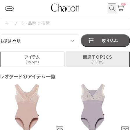
0
カ
ー
ト
検
ペ
索
検
ー
索
ジ
す
る
絞り込み
アイテム
関連TOPICS
(196件)
(111件)
レオタードのアイテム一覧