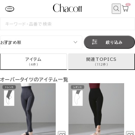
0
カ
ー
ト
検
ペ
索
検
ー
索
ジ
す
る
絞り込み
アイテム
関連TOPICS
(4件)
(112件)
オーバータイツのアイテム一覧