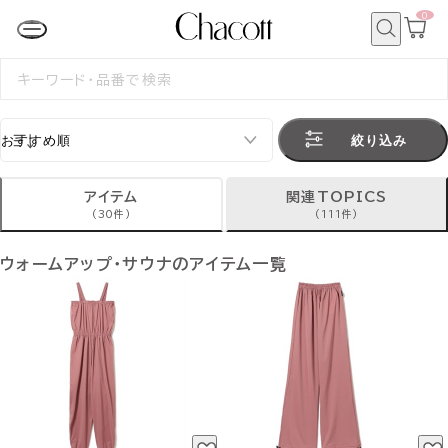
0
カ
ー
ト
検
ペ
索
検
ー
索
ジ
す
る
絞り込み
アイテム
関連TOPICS
(30件)
(111件)
ウォームアップ・サウナのアイテム一覧