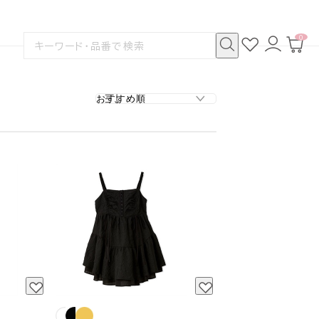
0
お
ロ
カ
検
気
グ
ー
索
に
イ
ト
検
す
入
ン
ペ
索
る
り
ー
ジ