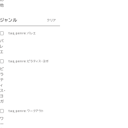
他
ジャンル
クリア
tag_genre:バレエ
バ
レ
エ
tag_genre:ピラティス・ヨガ
ピ
ラ
テ
ィ
ス・
ヨ
ガ
tag_genre:ワークアウト
ワ
ー