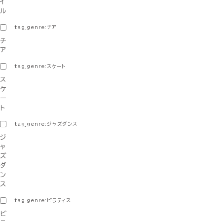
イ
ル
tag_genre:チア
チ
ア
tag_genre:スケート
ス
ケ
ー
ト
tag_genre:ジャズダンス
ジ
ャ
ズ
ダ
ン
ス
tag_genre:ピラティス
ピ