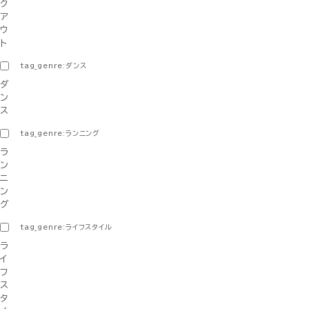
ク
ア
ウ
ト
tag_genre:ダンス
ダ
ン
ス
tag_genre:ランニング
ラ
ン
ニ
ン
グ
tag_genre:ライフスタイル
ラ
イ
フ
ス
タ