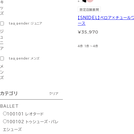
キ
ッ
限定店舗展開
ズ
【SNIDEL】ベロア×チュール
ース
tag_gender:ジュニア
¥35,970
ジ
ュ
ニ
4件
1件～4件
ア
tag_gender:メンズ
メ
ン
ズ
カテゴリ
クリア
BALLET
100101
レオタード
100102
トゥシューズ・バレ
エシューズ