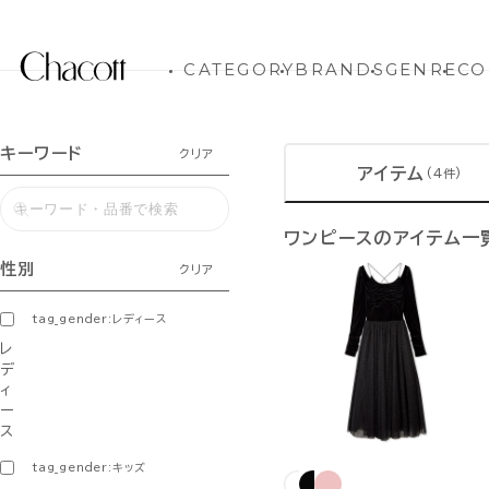
CATEGORY
BRANDS
GENRE
CO
キーワード
クリア
アイテム
(4件)
ワンピースのアイテム一
性別
クリア
tag_gender:レディース
レ
デ
ィ
ー
ス
tag_gender:キッズ