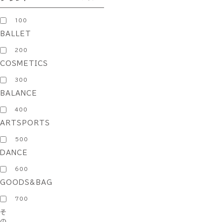
100
BALLET
200
COSMETICS
300
BALANCE
400
ARTSPORTS
500
DANCE
600
GOODS&BAG
700
そ
の