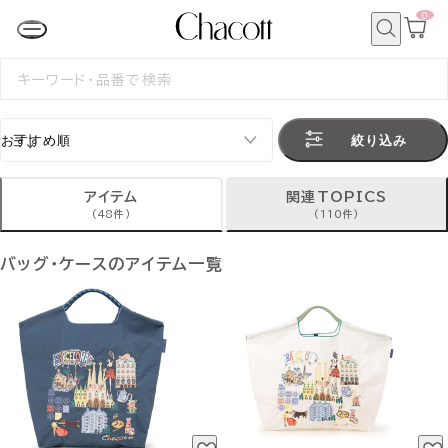
0
カ
ー
ト
検
ペ
索
検
ー
索
ジ
す
る
絞り込み
アイテム
関連TOPICS
(48件)
(110件)
バッグ・ケースのアイテム一覧