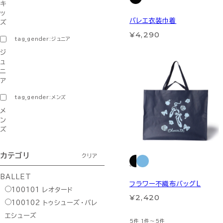
キ
ッ
バレエ衣装巾着
ズ
¥4,290
tag_gender:ジュニア
ジ
ュ
ニ
ア
tag_gender:メンズ
メ
ン
ズ
カテゴリ
クリア
BALLET
フラワー不織布バッグL
100101
レオタード
¥2,420
100102
トゥシューズ・バレ
エシューズ
5件
1件～5件