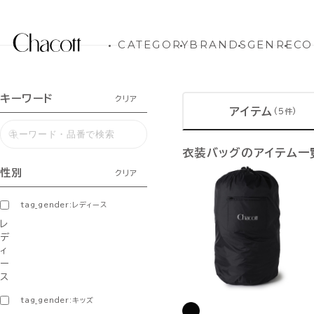
CATEGORY
BRANDS
GENRE
CO
キーワード
クリア
アイテム
(5件)
衣装バッグのアイテム一
性別
クリア
tag_gender:レディース
レ
デ
ィ
ー
ス
tag_gender:キッズ