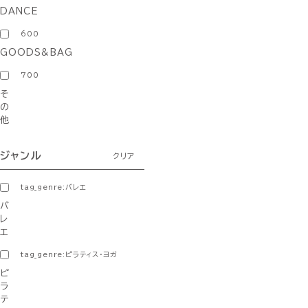
DANCE
600
GOODS&BAG
700
そ
の
他
ジャンル
クリア
tag_genre:バレエ
バ
レ
エ
tag_genre:ピラティス・ヨガ
ピ
ラ
テ