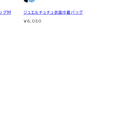
ッグM
ジュエルチュチュ衣装巾着バッグ
¥6,050