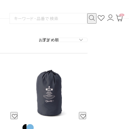
0
お
ロ
カ
検
気
グ
ー
索
に
イ
ト
検
す
入
ン
ペ
索
る
り
ー
ジ