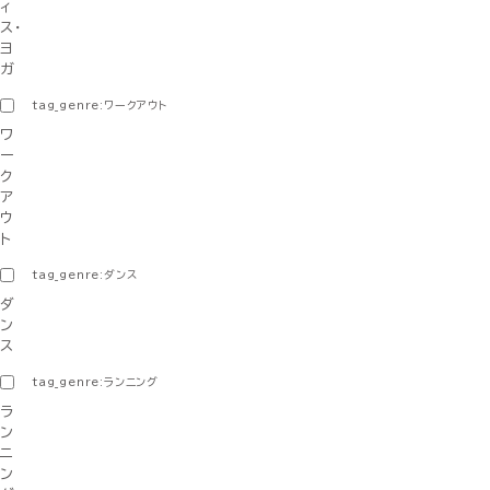
ィ
ス・
ヨ
ガ
tag_genre:ワークアウト
ワ
ー
ク
ア
ウ
ト
tag_genre:ダンス
ダ
ン
ス
tag_genre:ランニング
ラ
ン
ニ
ン