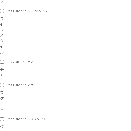
グ
tag_genre:ライフスタイル
ラ
イ
フ
ス
タ
イ
ル
tag_genre:チア
チ
ア
tag_genre:スケート
ス
ケ
ー
ト
tag_genre:ジャズダンス
ジ