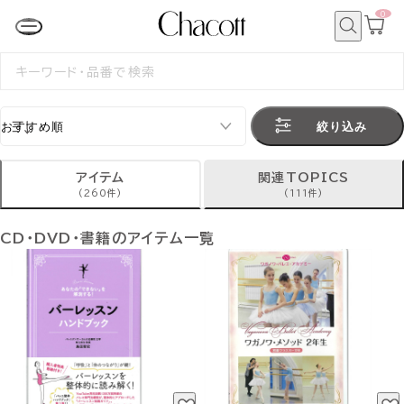
0
カ
ー
ト
検
ペ
索
検
ー
索
ジ
す
る
絞り込み
アイテム
関連TOPICS
(260件)
(111件)
CD・DVD・書籍のアイテム一覧