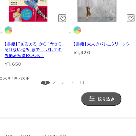
【書籍】“あるある”から“今さら
【書籍】大人のバレエクリニック
聞けない悩み”まで！ バレエの
¥1,320
お悩み解決BOOK!!
¥1,650
260件
1件～20件
1
2
3
…
13
絞り込み