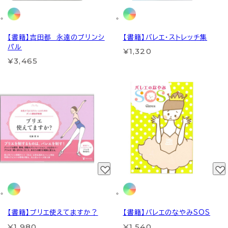
【書籍】吉田都 永遠のプリンシ
【書籍】バレエ・ストレッチ集
パル
¥1,320
¥3,465
【書籍】プリエ使えてますか？
【書籍】バレエのなやみSOS
¥1,980
¥1,540