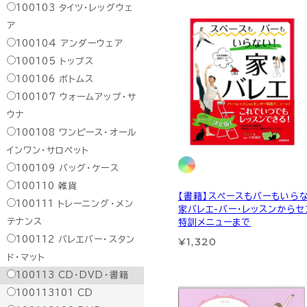
100103
タイツ・レッグウェ
ア
100104
アンダーウェア
100105
トップス
100106
ボトムス
100107
ウォームアップ・サ
ウナ
100108
ワンピース・オール
インワン・サロペット
100109
バッグ・ケース
100110
雑貨
【書籍】スペースもバーもいら
100111
トレーニング・メン
家バレエ-バー・レッスンからセ
テナンス
特訓メニューまで
¥1,320
100112
バレエバー・スタン
ド・マット
100113
CD・DVD・書籍
100113101
CD