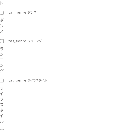
ト
tag_genre:ダンス
ダ
ン
ス
tag_genre:ランニング
ラ
ン
ニ
ン
グ
tag_genre:ライフスタイル
ラ
イ
フ
ス
タ
イ
ル