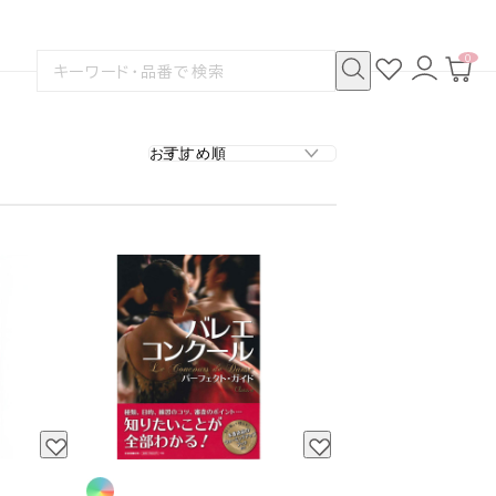
0
お
ロ
カ
検
気
グ
ー
索
に
イ
ト
検
す
入
ン
ペ
索
る
り
ー
ジ