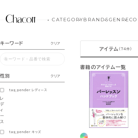
CATEGORY
BRANDS
GENRE
CO
キーワード
クリア
アイテム
(74件)
書籍のアイテム一覧
性別
クリア
tag_gender:レディース
レ
デ
ィ
ー
ス
tag_gender:キッズ