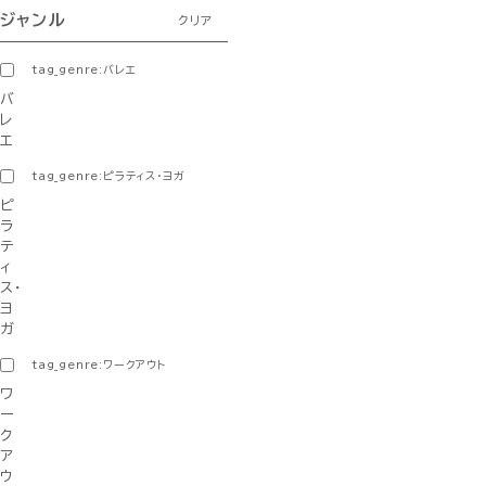
ジャンル
クリア
tag_genre:バレエ
バ
レ
エ
tag_genre:ピラティス・ヨガ
ピ
ラ
テ
ィ
ス・
ヨ
ガ
tag_genre:ワークアウト
ワ
ー
ク
ア
ウ