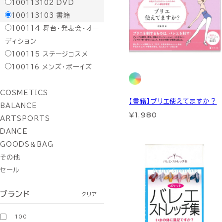
100113102
DVD
100113103
書籍
100114
舞台・発表会・オー
ディション
100115
ステージコスメ
100116
メンズ・ボーイズ
COSMETICS
【書籍】プリエ使えてますか？
BALANCE
¥1,980
ARTSPORTS
DANCE
GOODS＆BAG
その他
セール
ブランド
クリア
100