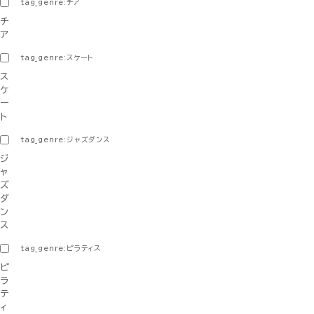
tag_genre:チア
チ
ア
tag_genre:スケート
ス
ケ
ー
ト
tag_genre:ジャズダンス
ジ
ャ
ズ
ダ
ン
ス
tag_genre:ピラティス
ピ
ラ
テ
ィ