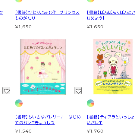
ク
【書籍】ひとりよみ名作 プリンセス
【書籍】ぼんぼんりぼんと
ものがたり
じめよう!
¥1,650
¥1,650
【書籍】ちいさなバレリーナ はじめ
【書籍】ティアラといっし
てのバレエきょうしつ
いバレエ
¥1,540
¥1,760