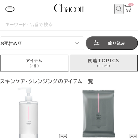
0
カ
ー
ト
検
ペ
索
検
ー
索
ジ
す
る
絞り込み
アイテム
関連TOPICS
(3件)
(111件)
スキンケア・クレンジングのアイテム一覧