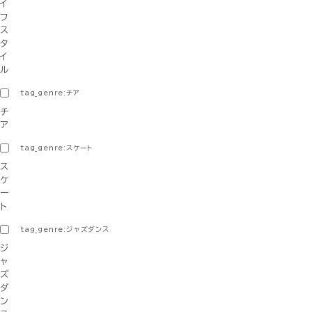
イ
フ
ス
タ
イ
ル
tag_genre:チア
チ
ア
tag_genre:スケート
ス
ケ
ー
ト
tag_genre:ジャズダンス
ジ
ャ
ズ
ダ
ン