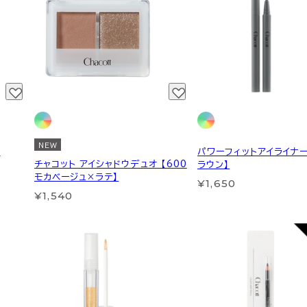
NEW
】
パワーフィットアイライナー
チャコット アイシャドウデュオ 【600
ラウン】
モカベージュ×ラテ】
¥1,650
¥1,540