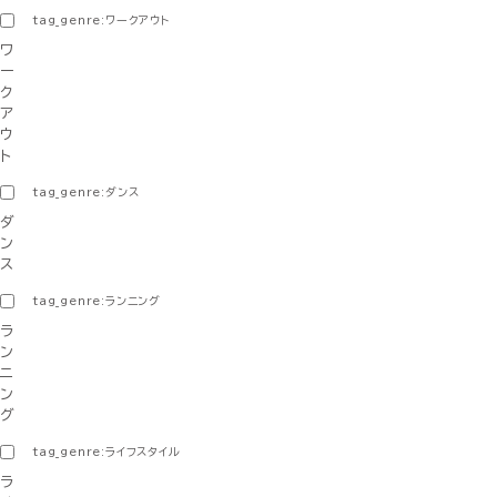
tag_genre:ワークアウト
ワ
ー
ク
ア
ウ
ト
tag_genre:ダンス
ダ
ン
ス
tag_genre:ランニング
ラ
ン
ニ
ン
グ
tag_genre:ライフスタイル
ラ