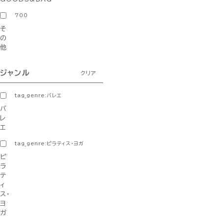
700
そ
の
他
ジャンル
クリア
tag_genre:バレエ
バ
レ
エ
tag_genre:ピラティス・ヨガ
ピ
ラ
テ
ィ
ス・
ヨ
ガ