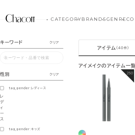
CATEGORY
BRANDS
GENRE
CO
キーワード
クリア
アイテム
(40件)
アイメイクのアイテム一
性別
クリア
tag_gender:レディース
レ
デ
ィ
ー
ス
tag_gender:キッズ