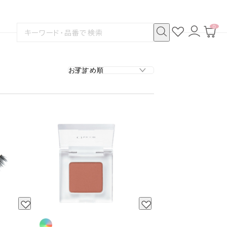
0
お
ロ
カ
検
気
グ
ー
索
に
イ
ト
検
す
入
ン
ペ
索
る
り
ー
ジ