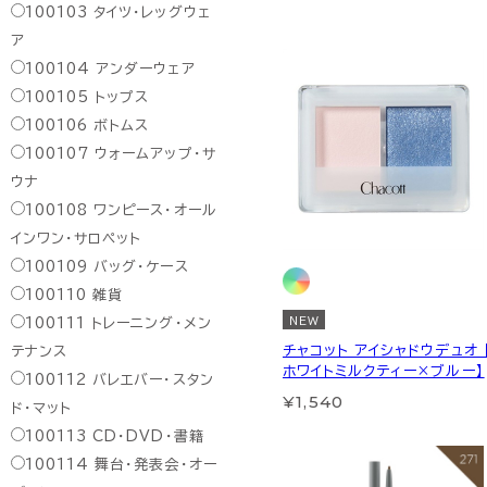
100103
タイツ・レッグウェ
ア
100104
アンダーウェア
100105
トップス
100106
ボトムス
100107
ウォームアップ・サ
ウナ
100108
ワンピース・オール
インワン・サロペット
100109
バッグ・ケース
100110
雑貨
NEW
100111
トレーニング・メン
チャコット アイシャドウデュオ 
テナンス
ホワイトミルクティー×ブルー】
100112
バレエバー・スタン
¥1,540
ド・マット
100113
CD・DVD・書籍
100114
舞台・発表会・オー