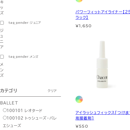
キ
ッ
パワーフィットアイライナー【2
ズ
ラック】
tag_gender:ジュニア
¥1,650
ジ
ュ
ニ
ア
tag_gender:メンズ
メ
ン
ズ
カテゴリ
クリア
BALLET
100101
レオタード
アイラッシュフィックス[つけま
用接着剤]
100102
トゥシューズ・バレ
¥550
エシューズ