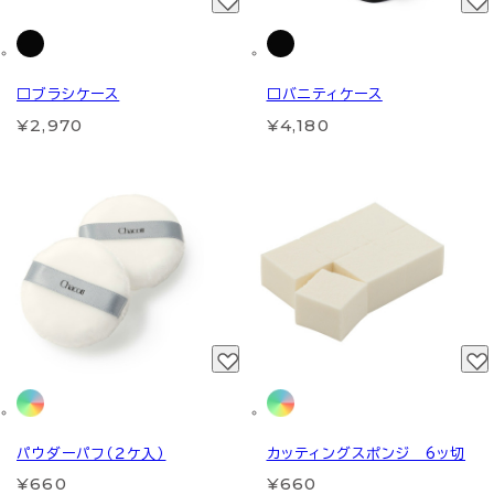
□ブラシケース
□バニティケース
¥2,970
¥4,180
パウダーパフ（２ケ入）
カッティングスポンジ 6ッ切
¥660
¥660