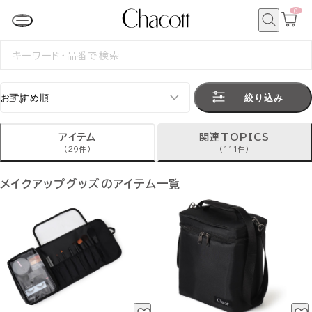
0
カ
ー
ト
検
ペ
索
検
ー
索
ジ
す
る
絞り込み
アイテム
関連TOPICS
(29件)
(111件)
メイクアップグッズのアイテム一覧