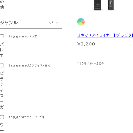
の
他
ジャンル
クリア
リキッドアイライナー【ブラック
tag_genre:バレエ
¥2,200
バ
レ
エ
119件
1件～20件
tag_genre:ピラティス・ヨガ
ピ
ラ
テ
ィ
ス・
ヨ
ガ
tag_genre:ワークアウト
ワ
ー