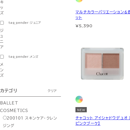
キ
ッ
マルチカラーバリエーション６
ズ
ット
tag_gender:ジュニア
¥5,390
ジ
ュ
ニ
ア
tag_gender:メンズ
メ
ン
ズ
カテゴリ
クリア
BALLET
NEW
COSMETICS
チャコット アイシャドウデュオ 
200101
スキンケア・クレン
ピンクブーケ】
ジング