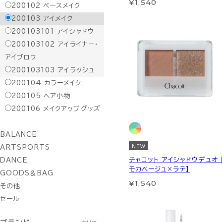
¥1,540
200102
ベースメイク
200103
アイメイク
200103101
アイシャドウ
200103102
アイライナー・
アイブロウ
200103103
アイラッシュ
200104
カラーメイク
200105
ヘア小物
200106
メイクアップグッズ
BALANCE
NEW
ARTSPORTS
チャコット アイシャドウデュオ 
DANCE
モカベージュ×ラテ】
GOODS＆BAG
¥1,540
その他
セール