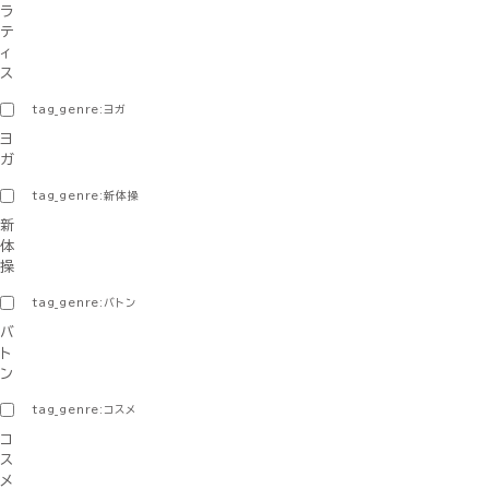
ラ
テ
ィ
ス
tag_genre:ヨガ
ヨ
ガ
tag_genre:新体操
新
体
操
tag_genre:バトン
バ
ト
ン
tag_genre:コスメ
コ
ス
メ