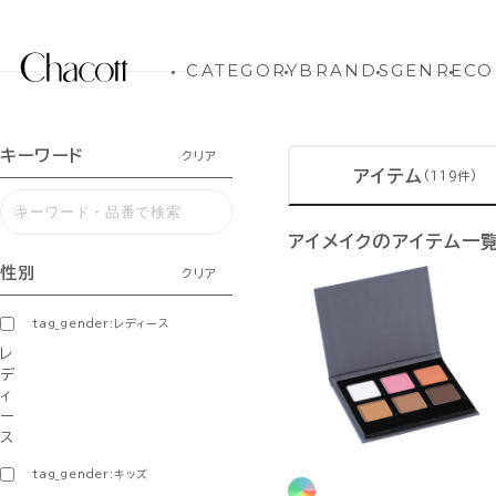
CATEGORY
BRANDS
GENRE
CO
キーワード
クリア
アイテム
(119件)
アイメイクのアイテム一
性別
クリア
tag_gender:レディース
レ
デ
ィ
ー
ス
tag_gender:キッズ