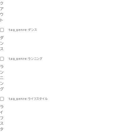
ク
ア
ウ
ト
tag_genre:ダンス
ダ
ン
ス
tag_genre:ランニング
ラ
ン
ニ
ン
グ
tag_genre:ライフスタイル
ラ
イ
フ
ス
タ