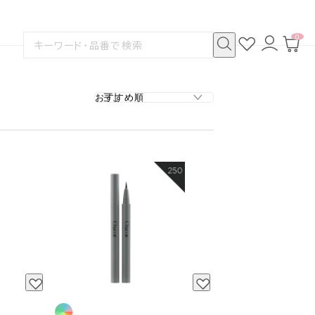
0
お
ロ
カ
検
気
グ
ー
索
に
イ
ト
検
す
入
ン
ペ
索
る
り
ー
ジ