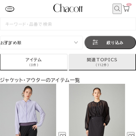
0
カ
ー
ト
検
ペ
索
検
ー
索
ジ
す
る
絞り込み
アイテム
関連TOPICS
(8件)
(112件)
ジャケット・アウターのアイテム一覧