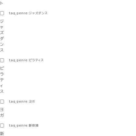
ト
tag_genre:ジャズダンス
ジ
ャ
ズ
ダ
ン
ス
tag_genre:ピラティス
ピ
ラ
テ
ィ
ス
tag_genre:ヨガ
ヨ
ガ
tag_genre:新体操
新