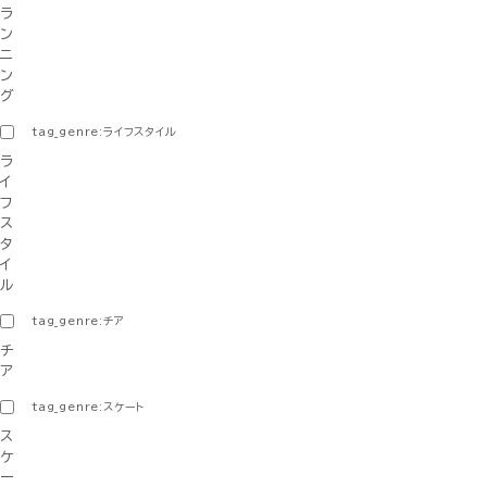
ラ
ン
ニ
ン
グ
tag_genre:ライフスタイル
ラ
イ
フ
ス
タ
イ
ル
tag_genre:チア
チ
ア
tag_genre:スケート
ス
ケ
ー