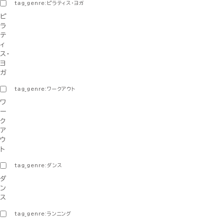
tag_genre:ピラティス・ヨガ
ピ
ラ
テ
ィ
ス・
ヨ
ガ
tag_genre:ワークアウト
ワ
ー
ク
ア
ウ
ト
tag_genre:ダンス
ダ
ン
ス
tag_genre:ランニング