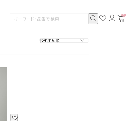
0
お
ロ
カ
検
気
グ
ー
索
に
イ
ト
検
す
入
ン
ペ
索
る
り
ー
ジ