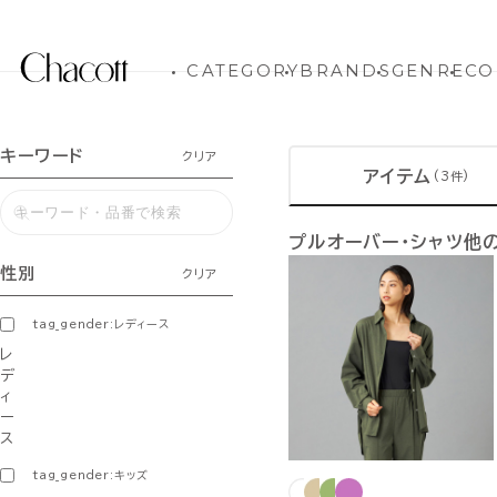
CATEGORY
BRANDS
GENRE
CO
キーワード
クリア
アイテム
(3件)
プルオーバー・シャツ他
性別
クリア
tag_gender:レディース
レ
デ
ィ
ー
ス
tag_gender:キッズ