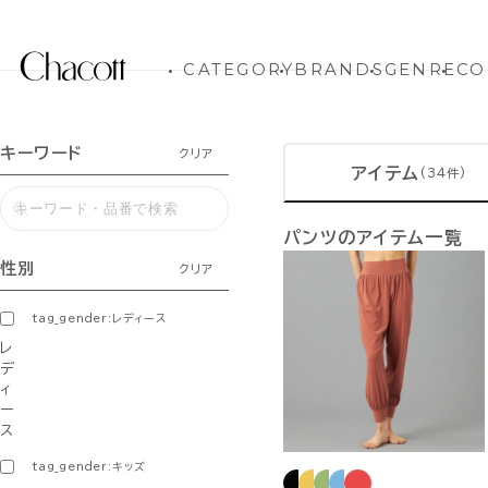
CATEGORY
BRANDS
GENRE
CO
キーワード
クリア
アイテム
(34件)
パンツのアイテム一覧
性別
クリア
tag_gender:レディース
レ
デ
ィ
ー
ス
tag_gender:キッズ