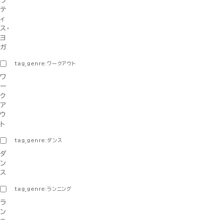
ラ
テ
ィ
ス・
ヨ
ガ
tag_genre:ワークアウト
ワ
ー
ク
ア
ウ
ト
tag_genre:ダンス
ダ
ン
ス
tag_genre:ランニング
ラ
ン
ニ