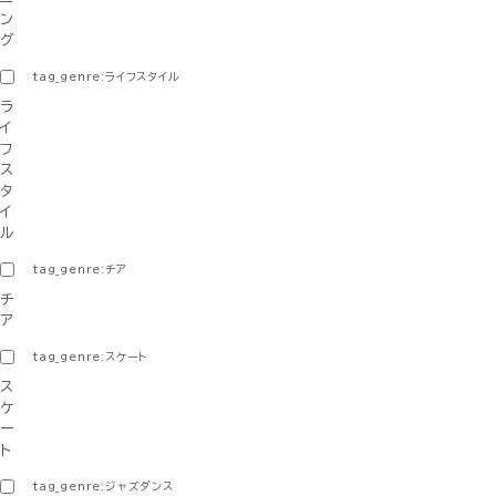
ン
グ
tag_genre:ライフスタイル
ラ
イ
フ
ス
タ
イ
ル
tag_genre:チア
チ
ア
tag_genre:スケート
ス
ケ
ー
ト
tag_genre:ジャズダンス