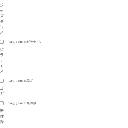
ジ
ャ
ズ
ダ
ン
ス
tag_genre:ピラティス
ピ
ラ
テ
ィ
ス
tag_genre:ヨガ
ヨ
ガ
tag_genre:新体操
新
体
操