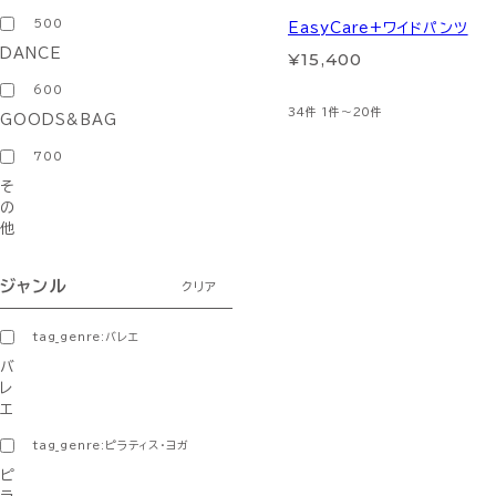
500
EasyCare+ワイドパンツ
DANCE
¥15,400
600
34件
1件～20件
GOODS&BAG
700
そ
の
他
ジャンル
クリア
tag_genre:バレエ
バ
レ
エ
tag_genre:ピラティス・ヨガ
ピ