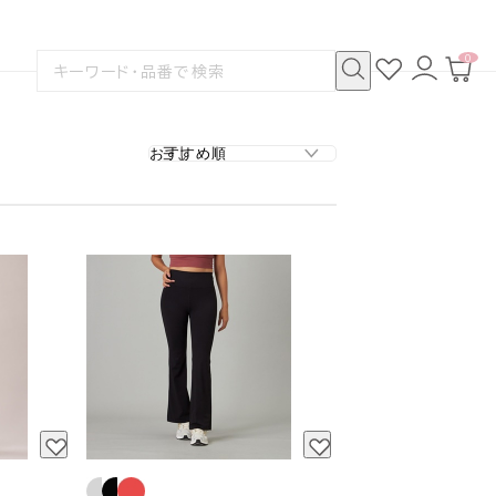
0
お
ロ
カ
検
気
グ
ー
索
に
イ
ト
検
す
入
ン
ペ
索
る
り
ー
ジ