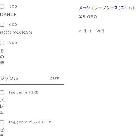
500
メッシュフープケース(スリム)
DANCE
¥5,060
600
22件
1件～20件
GOODS&BAG
700
そ
の
他
ジャンル
クリア
tag_genre:バレエ
バ
レ
エ
tag_genre:ピラティス・ヨガ
ピ