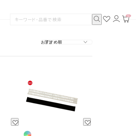
0
お
ロ
カ
検
気
グ
ー
索
に
イ
ト
検
す
入
ン
ペ
索
る
り
ー
ジ