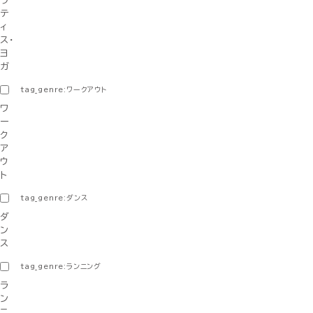
ラ
テ
ィ
ス・
ヨ
ガ
tag_genre:ワークアウト
ワ
ー
ク
ア
ウ
ト
tag_genre:ダンス
ダ
ン
ス
tag_genre:ランニング
ラ
ン
ニ