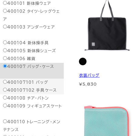
400101
新体操ウェア
400102
タイツ・レッグウェ
ア
400103
アンダーウェア
400104
新体操手具
400105
新体操シューズ
400106
雑貨
400107
バッグ・ケース
衣装バッグ
400107101
バッグ
¥5,830
400107102
手具ケース
400108
チア・バトン
400109
フィギュアスケート
400110
トレーニング・メン
テナンス