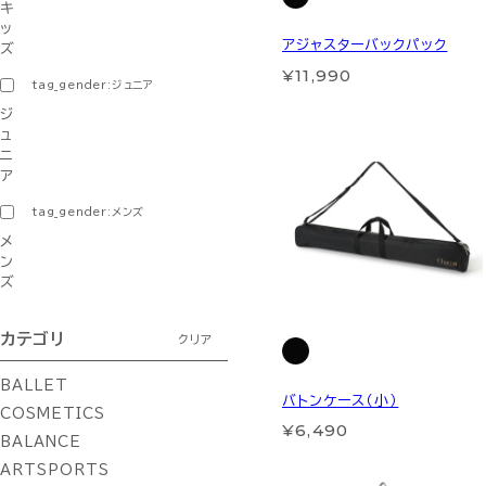
キ
ッ
アジャスターバックパック
ズ
¥11,990
tag_gender:ジュニア
ジ
ュ
ニ
ア
tag_gender:メンズ
メ
ン
ズ
カテゴリ
クリア
BALLET
バトンケース（小）
COSMETICS
¥6,490
BALANCE
ARTSPORTS