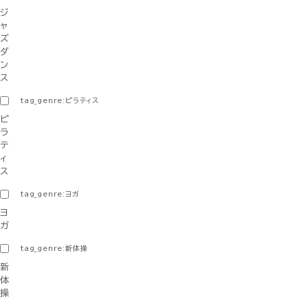
ジ
ャ
ズ
ダ
ン
ス
tag_genre:ピラティス
ピ
ラ
テ
ィ
ス
tag_genre:ヨガ
ヨ
ガ
tag_genre:新体操
新
体
操