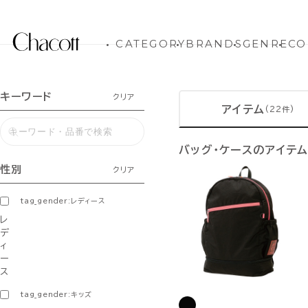
CATEGORY
BRANDS
GENRE
CO
キーワード
クリア
アイテム
(22件)
バッグ・ケースのアイテ
性別
クリア
tag_gender:レディース
レ
デ
ィ
ー
ス
tag_gender:キッズ