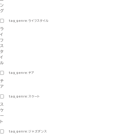
ン
グ
tag_genre:ライフスタイル
ラ
イ
フ
ス
タ
イ
ル
tag_genre:チア
チ
ア
tag_genre:スケート
ス
ケ
ー
ト
tag_genre:ジャズダンス