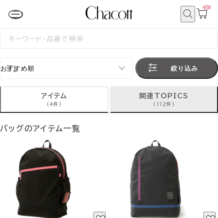
0
カ
ー
ト
検
ペ
索
検
ー
索
ジ
す
る
絞り込み
アイテム
関連TOPICS
(4件)
(112件)
バッグのアイテム一覧