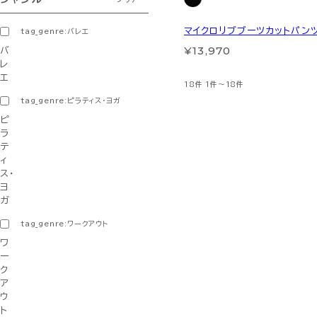
マイクロリブブーツカットパン
tag_genre:バレエ
¥13,970
バ
レ
エ
18件
1件～18件
tag_genre:ピラティス・ヨガ
ピ
ラ
テ
ィ
ス・
ヨ
ガ
tag_genre:ワークアウト
ワ
ー
ク
ア
ウ
ト