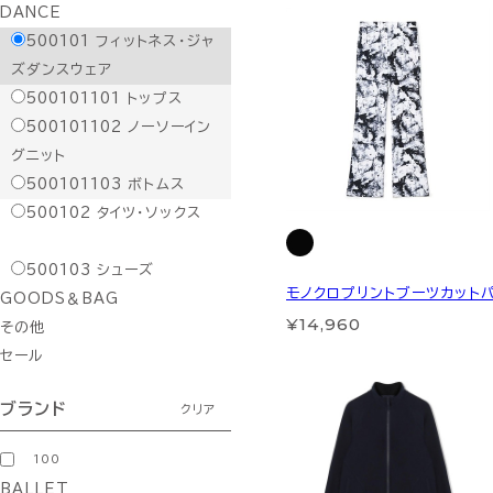
DANCE
500101
フィットネス・ジャ
ズダンスウェア
500101101
トップス
500101102
ノーソーイン
グニット
500101103
ボトムス
500102
タイツ・ソックス
500103
シューズ
モノクロプリントブーツカット
GOODS＆BAG
¥14,960
その他
セール
ブランド
クリア
100
BALLET