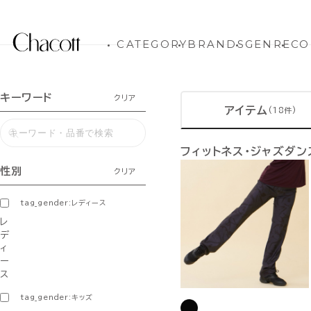
CATEGORY
BRANDS
GENRE
CO
キーワード
クリア
アイテム
(18件)
フィットネス・ジャズダ
性別
クリア
tag_gender:レディース
レ
デ
ィ
ー
ス
tag_gender:キッズ