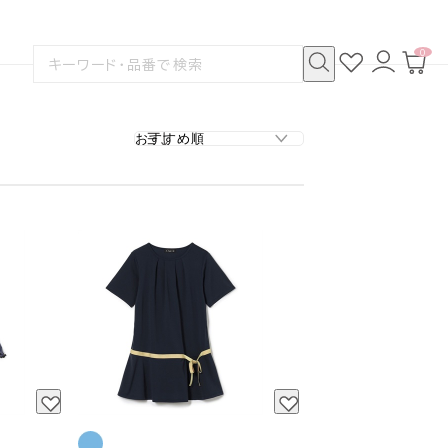
0
お
ロ
カ
検
気
グ
ー
索
に
イ
ト
検
す
入
ン
ペ
索
る
り
ー
ジ