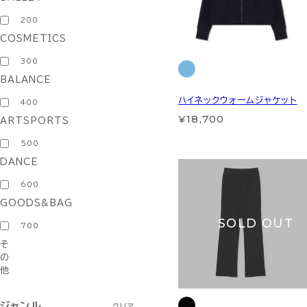
200
COSMETICS
300
BALANCE
ハイネックウォームジャケット
400
¥18,700
ARTSPORTS
500
DANCE
600
GOODS&BAG
SOLD OUT
700
そ
の
他
ジャンル
クリア