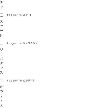
チ
ア
tag_genre:スケート
ス
ケ
ー
ト
tag_genre:ジャズダンス
ジ
ャ
ズ
ダ
ン
ス
tag_genre:ピラティス
ピ
ラ
テ
ィ
ス