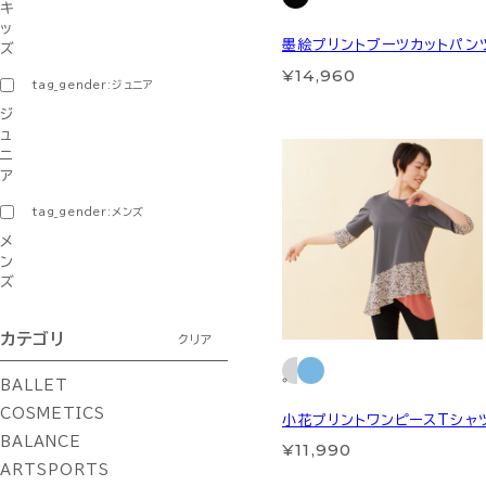
キ
ッ
墨絵プリントブーツカットパン
ズ
¥14,960
tag_gender:ジュニア
ジ
ュ
ニ
ア
tag_gender:メンズ
メ
ン
ズ
カテゴリ
クリア
BALLET
COSMETICS
小花プリントワンピースTシャ
BALANCE
¥11,990
ARTSPORTS