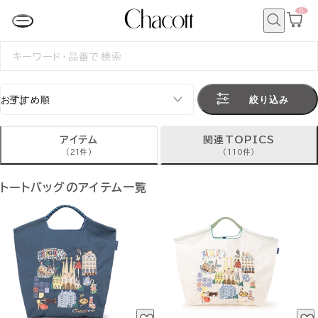
0
カ
ー
ト
検
ペ
索
検
ー
索
ジ
す
る
絞り込み
アイテム
関連TOPICS
(21件)
(110件)
トートバッグのアイテム一覧