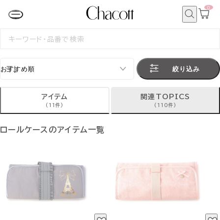
0
カ
ー
ト
検
ペ
索
検
ー
索
ジ
す
る
絞り込み
アイテム
関連TOPICS
(11件)
(110件)
ロールケースのアイテム一覧