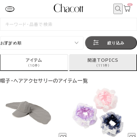
0
カ
ー
ト
検
ペ
索
検
ー
索
ジ
す
る
絞り込み
アイテム
関連TOPICS
(10件)
(111件)
帽子・ヘアアクセサリーのアイテム一覧