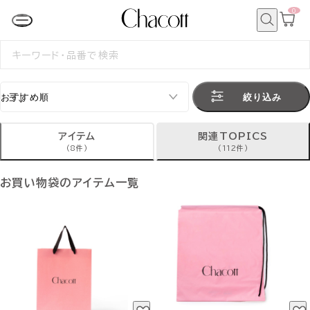
0
カ
ー
ト
検
ペ
索
検
ー
索
ジ
す
る
絞り込み
アイテム
関連TOPICS
(8件)
(112件)
お買い物袋のアイテム一覧