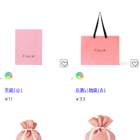
平袋(小)
お買い物袋(A)
¥11
¥33