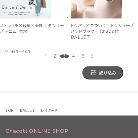
ストレッチ×軽量×美脚 「ダンサー
トゥパッドについて| トゥシューズ
ズデニム」登場
ハンドブック | Chacott
BALLET
112件
41件～60件
1
2
3
4
5
6
絞り込み
TOP
BALLET
レオタード
Chacott ONLINE SHOP