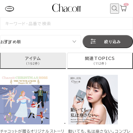
0
カ
ー
ト
検
ペ
索
検
ー
索
ジ
す
る
絞り込み
アイテム
関連TOPICS
(192件)
(112件)
チャコットが贈るオリジナルストーリ
動いても、私は崩さない。コンプレ