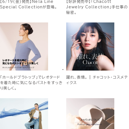
【6/19(金)発売】Nela Line
【好評発売中】「Chacott
Special Collectionが登場。
Jewelry Collection」手仕事の
秘密。
「ホールドブラトップ」でレオタード
躍れ、表情。 | チャコット・コスメテ
を着た時に気になるバストをすっき
ィクス
り美しく。