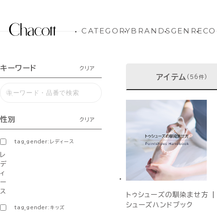
CATEGORY
BRANDS
GENRE
CO
キーワード
クリア
アイテム
(56件)
性別
クリア
tag_gender:レディース
レ
デ
ィ
ー
ス
トゥシューズの馴染ませ方 |
シューズハンドブック
tag_gender:キッズ