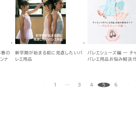
年春の
新学期が始まる前に見直したいバ
バレエシューズ編 ー チ
ンナ
レエ用品
バレエ用品お悩み解決ガ
1
…
3
4
5
6