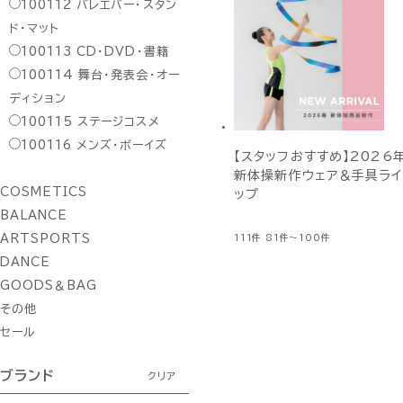
100112
バレエバー・スタン
ド・マット
100113
CD・DVD・書籍
100114
舞台・発表会・オー
ディション
100115
ステージコスメ
100116
メンズ・ボーイズ
【スタッフおすすめ】2026
新体操新作ウェア＆手具ライ
COSMETICS
ップ
BALANCE
ARTSPORTS
111件
81件～100件
DANCE
GOODS＆BAG
その他
セール
ブランド
クリア