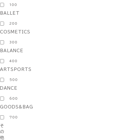
100
BALLET
200
COSMETICS
300
BALANCE
400
ARTSPORTS
500
DANCE
600
GOODS&BAG
700
そ
の
他