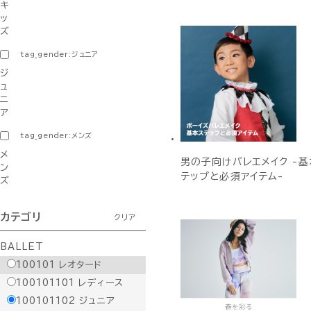
キ
ッ
ズ
tag_gender:ジュニア
ジ
ュ
ニ
ア
tag_gender:メンズ
メ
男の子向けバレエメイク -基
ン
テップと必須アイテム-
ズ
カテゴリ
クリア
BALLET
100101
レオタード
100101101
レディース
100101102
ジュニア