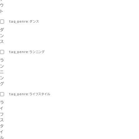
ウ
ト
tag_genre:ダンス
ダ
ン
ス
tag_genre:ランニング
ラ
ン
ニ
ン
グ
tag_genre:ライフスタイル
ラ
イ
フ
ス
タ
イ
ル