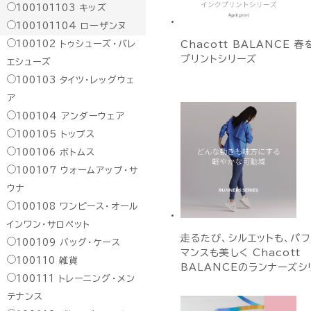
100101103
キッズ
100101104
ローザンヌ
100102
トゥシューズ・バレ
Chacott BALANCE 
プリントシリーズ
エシューズ
100103
タイツ・レッグウェ
ア
100104
アンダーウェア
100105
トップス
100106
ボトムス
100107
ウォームアップ・サ
ウナ
100108
ワンピース・オール
インワン・サロペット
走るたび、シルエットも、パ
100109
バッグ・ケース
マンスも美しく Chacott
100110
雑貨
BALANCEのランナーズシ
100111
トレーニング・メン
テナンス