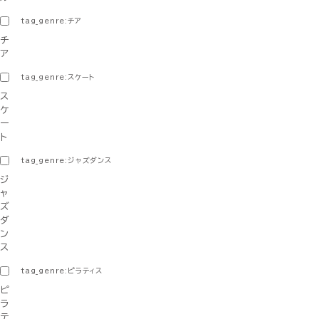
tag_genre:チア
チ
ア
tag_genre:スケート
ス
ケ
ー
ト
tag_genre:ジャズダンス
ジ
ャ
ズ
ダ
ン
ス
tag_genre:ピラティス
ピ
ラ
テ