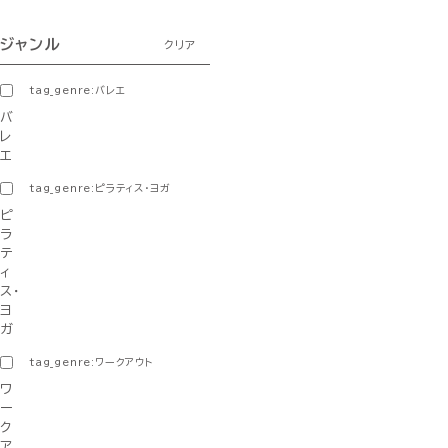
ジャンル
クリア
tag_genre:バレエ
バ
レ
エ
tag_genre:ピラティス・ヨガ
ピ
ラ
テ
ィ
ス・
ヨ
ガ
tag_genre:ワークアウト
ワ
ー
ク
ア