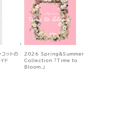
ャコットの
2026 Spring&Summer
イド
Collection 「Time to
Bloom.」