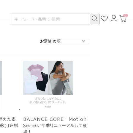
0
お
ロ
カ
検
気
グ
ー
索
に
イ
ト
検
す
入
ン
ペ
索
る
り
ー
ジ
備えた素
BALANCE CORE｜Motion
ア®)」を採
Series 今季リニューアルして登
場！