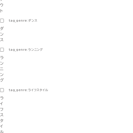
ウ
ト
tag_genre:ダンス
ダ
ン
ス
tag_genre:ランニング
ラ
ン
ニ
ン
グ
tag_genre:ライフスタイル
ラ
イ
フ
ス
タ
イ
ル