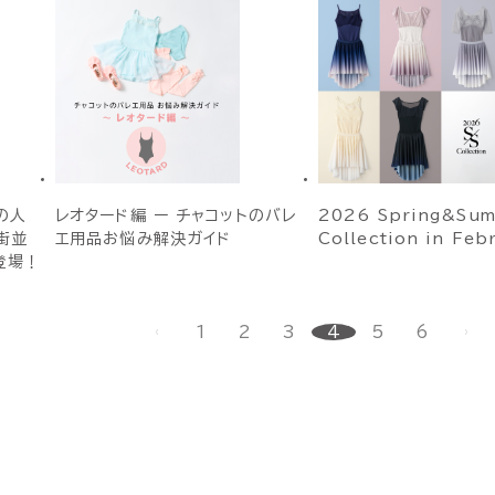
nの人
レオタード編 ー チャコットのバレ
2026 Spring&Su
街並
エ用品お悩み解決ガイド
Collection in Feb
登場！
1
2
3
4
5
6