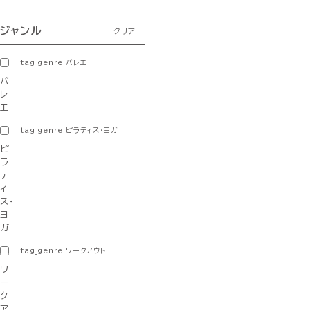
ジャンル
クリア
tag_genre:バレエ
バ
レ
エ
tag_genre:ピラティス・ヨガ
ピ
ラ
テ
ィ
ス・
ヨ
ガ
tag_genre:ワークアウト
ワ
ー
ク
ア