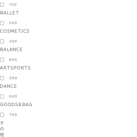
100
BALLET
200
COSMETICS
300
BALANCE
400
ARTSPORTS
500
DANCE
600
GOODS&BAG
700
そ
の
他