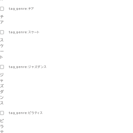
tag_genre:チア
チ
ア
tag_genre:スケート
ス
ケ
ー
ト
tag_genre:ジャズダンス
ジ
ャ
ズ
ダ
ン
ス
tag_genre:ピラティス
ピ
ラ
テ