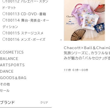
100112
バレエバー・スタン
ド・マット
100113
CD・DVD・書籍
100114
舞台・発表会・オー
ディション
100115
ステージコスメ
100116
メンズ・ボーイズ
Chacott×Ball＆Chai
COSMETICS
気旅シリーズに、カラフルな
みが魅力の「バルセロナ」が
BALANCE
ARTSPORTS
111件
61件～80件
DANCE
GOODS＆BAG
その他
セール
ブランド
クリア