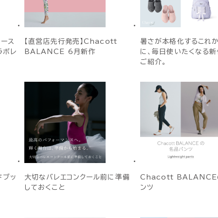
ィース
【直営店先行発売】Chacott
暑さが本格化するこれ
ラボレ
BALANCE 6月新作
に、毎日使いたくなる新
ご紹介。
ドブッ
大切なバレエコンクール前に準備
Chacott BALAN
しておくこと
ンツ