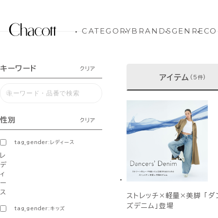
CATEGORY
BRANDS
GENRE
CO
キーワード
クリア
アイテム
(5件)
性別
クリア
tag_gender:レディース
レ
デ
ィ
ー
ス
ストレッチ×軽量×美脚 「ダ
ズデニム」登場
tag_gender:キッズ