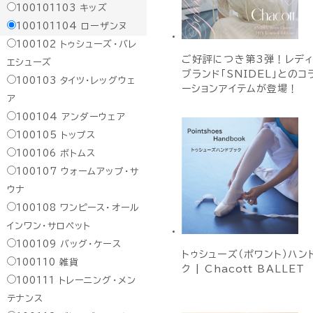
100101103
キッズ
100101104
ローザンヌ
100102
トゥシューズ・バレ
ご好評につき第3弾！レデ
エシューズ
ブランド「SNIDEL」とのコ
100103
タイツ・レッグウェ
ーションアイテムが登場！
ア
100104
アンダーウェア
100105
トップス
100106
ボトムス
100107
ウォームアップ・サ
ウナ
100108
ワンピース・オール
インワン・サロペット
100109
バッグ・ケース
トゥシューズ（ポワント）ハン
100110
雑貨
ク | Chacott BALLET
100111
トレーニング・メン
テナンス