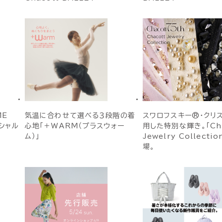
OME
気温に合わせて選べる３段階の着
スワロフスキー®・クリ
シャル
心地「＋WARM（プラスウォー
用した特別な輝き。「Cha
ム）」
Jewelry Collecti
場。