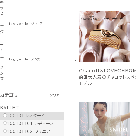
キ
ッ
ズ
tag_gender:ジュニア
ジ
ュ
ニ
ア
tag_gender:メンズ
メ
Chacott×LOVECHR
ン
前回大人気のチャコットスペ
ズ
モデル
カテゴリ
クリア
BALLET
100101
レオタード
100101101
レディース
100101102
ジュニア