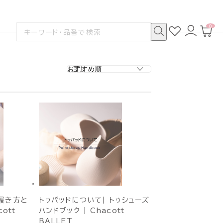
0
お
ロ
カ
検
気
グ
ー
索
に
イ
ト
検
す
入
ン
ペ
索
る
り
ー
ジ
履き方と
トゥパッドについて| トゥシューズ
ott
ハンドブック | Chacott
BALLET