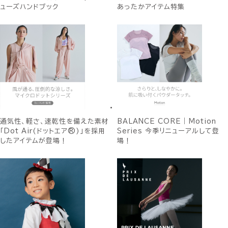
ューズハンドブック
あったかアイテム特集
通気性、軽さ、速乾性を備えた素材
BALANCE CORE｜Motion
「Dot Air(ドットエア®)」を採用
Series 今季リニューアルして登
したアイテムが登場！
場！