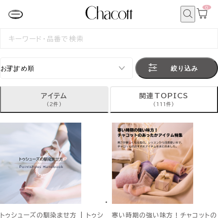
0
カ
ー
ト
検
ペ
索
検
ー
索
ジ
す
る
絞り込み
アイテム
関連TOPICS
(2件)
(111件)
トゥシューズの馴染ませ方 | トゥシ
寒い時期の強い味方！チャコットの